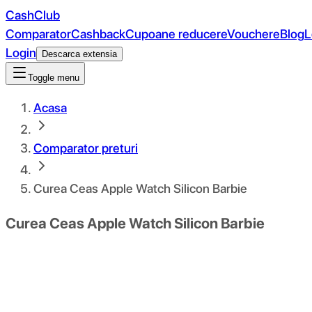
CashClub
Comparator
Cashback
Cupoane reducere
Vouchere
Blog
L
Login
Descarca extensia
Toggle menu
Acasa
Comparator preturi
Curea Ceas Apple Watch Silicon Barbie
Curea Ceas Apple Watch Silicon Barbie