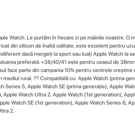
pple Watch. Le purtăm în fiecare zi pe mâinile noastre. O 
at din silicon de înaltă calitate, este excelent pentru uzul
diferent dacă mergeți la sport sau luați Apple Watch la ser
i culoarea preferată. •38/40/41 este pentru ceasul de 
ace parte din campania 10% pentru centrele creștine din
 din mediul rural. ?? Compatibilă cu: Apple Watch (prima ge
h Series 5, Apple Watch SE (prima generație), Apple Watc
, Apple Watch Ultra 2. Apple Watch (1st generation), App
pple Watch SE (1st generation), Apple Watch Series 6, Ap
tra 2.