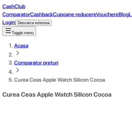
CashClub
Comparator
Cashback
Cupoane reducere
Vouchere
Blog
L
Login
Descarca extensia
Toggle menu
Acasa
Comparator preturi
Curea Ceas Apple Watch Silicon Cocoa
Curea Ceas Apple Watch Silicon Cocoa