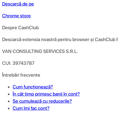
Descarcă de pe
Chrome store
Despre CashClub
Descarcă extensia noastră pentru browser și CashClub îți d
VAN CONSULTING SERVICES S.R.L.
CUI: 39743787
Întrebări frecvente
Cum funcționează?
În cât timp primesc banii în cont?
Se cumulează cu reducerile?
Cum îmi fac cont?