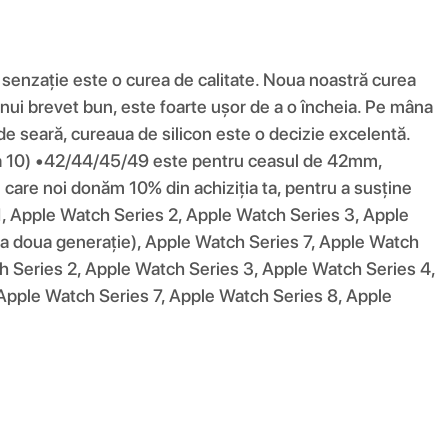
e senzație este o curea de calitate. Noua noastră curea
ă unui brevet bun, este foarte ușor de a o încheia. Pe mâna
e de seară, cureaua de silicon este o decizie excelentă.
a 10) •42/44/45/49 este pentru ceasul de 42mm,
are noi donăm 10% din achiziția ta, pentru a susține
 1, Apple Watch Series 2, Apple Watch Series 3, Apple
a doua generație), Apple Watch Series 7, Apple Watch
h Series 2, Apple Watch Series 3, Apple Watch Series 4,
Apple Watch Series 7, Apple Watch Series 8, Apple