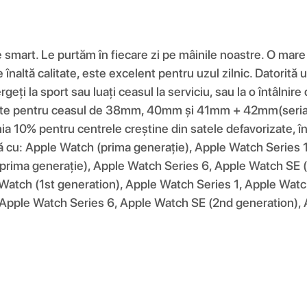
e smart. Le purtăm în fiecare zi pe mâinile noastre. O mar
de înaltă calitate, este excelent pentru uzul zilnic. Datorit
eți la sport sau luați ceasul la serviciu, sau la o întâlnir
1 este pentru ceasul de 38mm, 40mm și 41mm + 42mm(seri
% pentru centrele creștine din satele defavorizate, în c
ilă cu: Apple Watch (prima generație), Apple Watch Series
prima generație), Apple Watch Series 6, Apple Watch SE (
 Watch (1st generation), Apple Watch Series 1, Apple Watc
 Apple Watch Series 6, Apple Watch SE (2nd generation), 