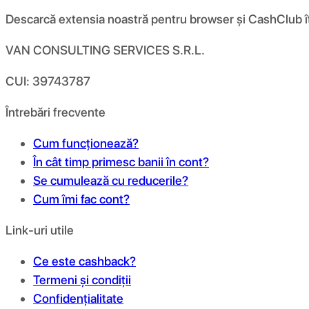
Descarcă extensia noastră pentru browser și CashClub îți d
VAN CONSULTING SERVICES S.R.L.
CUI: 39743787
Întrebări frecvente
Cum funcționează?
În cât timp primesc banii în cont?
Se cumulează cu reducerile?
Cum îmi fac cont?
Link-uri utile
Ce este cashback?
Termeni și condiții
Confidențialitate