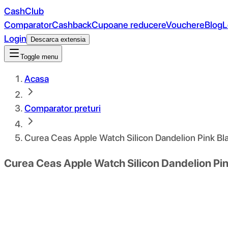
CashClub
Comparator
Cashback
Cupoane reducere
Vouchere
Blog
L
Login
Descarca extensia
Toggle menu
Acasa
Comparator preturi
Curea Ceas Apple Watch Silicon Dandelion Pink Bl
Curea Ceas Apple Watch Silicon Dandelion Pin