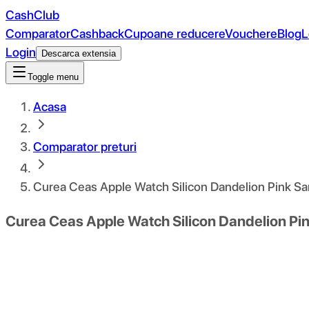
CashClub
Comparator
Cashback
Cupoane reducere
Vouchere
Blog
L
Login
Descarca extensia
Toggle menu
Acasa
Comparator preturi
Curea Ceas Apple Watch Silicon Dandelion Pink S
Curea Ceas Apple Watch Silicon Dandelion Pi