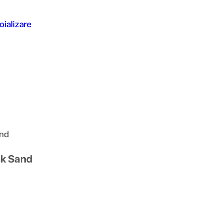
oializare
and
nk Sand