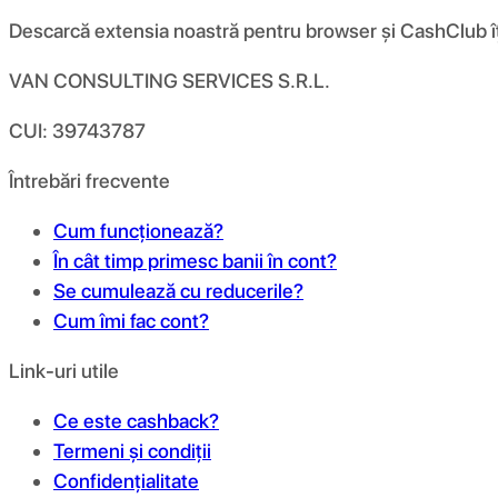
Descarcă extensia noastră pentru browser și CashClub îți d
VAN CONSULTING SERVICES S.R.L.
CUI: 39743787
Întrebări frecvente
Cum funcționează?
În cât timp primesc banii în cont?
Se cumulează cu reducerile?
Cum îmi fac cont?
Link-uri utile
Ce este cashback?
Termeni și condiții
Confidențialitate