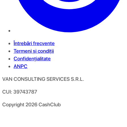
Întrebări frecvente
Termeni și condiții
Confidențialitate
ANPC
VAN CONSULTING SERVICES S.R.L.
CUI: 39743787
Copyright
2026
CashClub