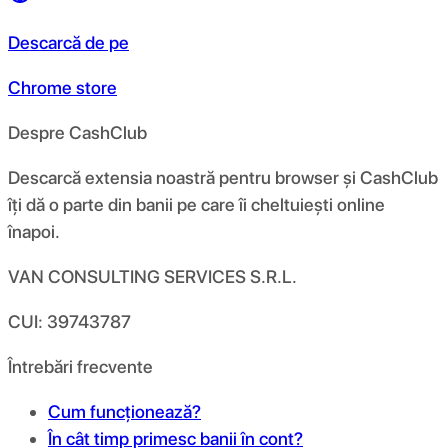
Descarcă de pe
Chrome store
Despre CashClub
Descarcă extensia noastră pentru browser și CashClub
îți dă o parte din banii pe care îi cheltuiești online
înapoi.
VAN CONSULTING SERVICES S.R.L.
CUI: 39743787
Întrebări frecvente
Cum funcționează?
În cât timp primesc banii în cont?