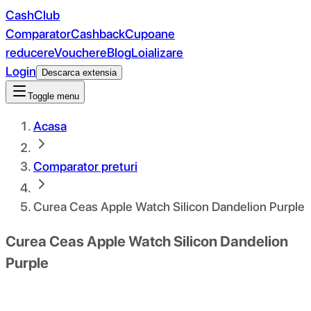
CashClub
Comparator
Cashback
Cupoane
reducere
Vouchere
Blog
Loializare
Login
Descarca extensia
Toggle menu
Acasa
Comparator preturi
Curea Ceas Apple Watch Silicon Dandelion Purple
Curea Ceas Apple Watch Silicon Dandelion
Purple