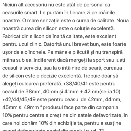
Niciun alt accesoriu nu este atât de personal ca
ceasurile smart. Le purtăm în fiecare zi pe mâinile
noastre. O mare senzație este o curea de calitate. Noua
noastră curea din silicon este o soluție excelentă.
Fabricat din silicon de înaltă calitate, este excelent
pentru uzul zilnic. Datorită unui brevet bun, este foarte
ușor de a o încheia. Pe mâna e plăcută și nu transpiră
mâna sub ea. Indiferent dacă mergeți la sport sau luați
ceasul la serviciu, sau la o întâlnire de seară, cureaua
de silicon este o decizie excelentă. Trebuie doar să
alegeți culoarea preferată. •38/40/41 este pentru
ceasul de 38mm, 40mm și 41mm + 42mm(seria 10)
•42/44/45/49 este pentru ceasul de 42mm, 44mm,
45mm si 49mm *produsul face parte din campania
10% pentru centrele creștine din satele defavorizate, în
care noi donăm 10% din achiziția ta, pentru a susține
cazuri defavorizate social din mediul rural. ??