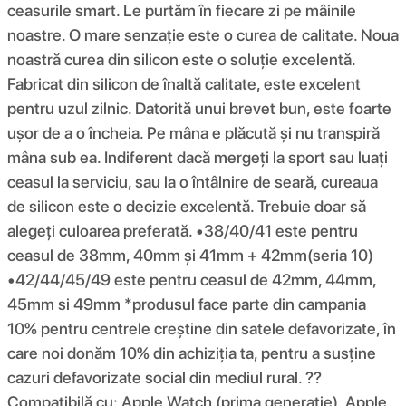
ceasurile smart. Le purtăm în fiecare zi pe mâinile
noastre. O mare senzație este o curea de calitate. Noua
noastră curea din silicon este o soluție excelentă.
Fabricat din silicon de înaltă calitate, este excelent
pentru uzul zilnic. Datorită unui brevet bun, este foarte
ușor de a o încheia. Pe mâna e plăcută și nu transpiră
mâna sub ea. Indiferent dacă mergeți la sport sau luați
ceasul la serviciu, sau la o întâlnire de seară, cureaua
de silicon este o decizie excelentă. Trebuie doar să
alegeți culoarea preferată. •38/40/41 este pentru
ceasul de 38mm, 40mm și 41mm + 42mm(seria 10)
•42/44/45/49 este pentru ceasul de 42mm, 44mm,
45mm si 49mm *produsul face parte din campania
10% pentru centrele creștine din satele defavorizate, în
care noi donăm 10% din achiziția ta, pentru a susține
cazuri defavorizate social din mediul rural. ??
Compatibilă cu: Apple Watch (prima generație), Apple