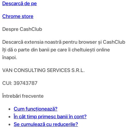
Descarcă de pe
Chrome store
Despre CashClub
Descarcă extensia noastră pentru browser și CashClub
îți dă o parte din banii pe care îi cheltuiești online
înapoi.
VAN CONSULTING SERVICES S.R.L.
CUI: 39743787
Întrebări frecvente
Cum funcționează?
În cât timp primesc banii în cont?
Se cumulează cu reducerile?