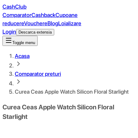
CashClub
Comparator
Cashback
Cupoane
reducere
Vouchere
Blog
Loializare
Login
Descarca extensia
Toggle menu
Acasa
Comparator preturi
Curea Ceas Apple Watch Silicon Floral Starlight
Curea Ceas Apple Watch Silicon Floral
Starlight