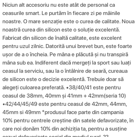
Niciun alt accesoriu nu este atât de personal ca
ceasurile smart. Le purtăm în fiecare zi pe mâinile
noastre. O mare senzație este o curea de calitate. Noua
noastră curea din silicon este o soluție excelentă.
Fabricat din silicon de înaltă calitate, este excelent
pentru uzul zilnic. Datorită unui brevet bun, este foarte
ușor de a o încheia. Pe mâna e plăcută și nu transpiră
mâna sub ea. Indiferent dacă mergeți la sport sau luați
ceasul la serviciu, sau la o întâlnire de seară, cureaua
de silicon este o decizie excelentă. Trebuie doar să
alegeți culoarea preferată. •38/40/41 este pentru
ceasul de 38mm, 40mm și 41mm + 42mm(seria 10)
•42/44/45/49 este pentru ceasul de 42mm, 44mm,
45mm si 49mm *produsul face parte din campania
10% pentru centrele creștine din satele defavorizate, în
care noi donăm 10% din achiziția ta, pentru a susține
cazuri defavorizate social din mediul rural. ??