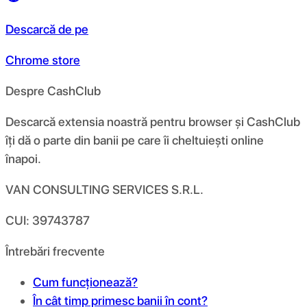
Descarcă de pe
Chrome store
Despre CashClub
Descarcă extensia noastră pentru browser și CashClub
îți dă o parte din banii pe care îi cheltuiești online
înapoi.
VAN CONSULTING SERVICES S.R.L.
CUI: 39743787
Întrebări frecvente
Cum funcționează?
În cât timp primesc banii în cont?