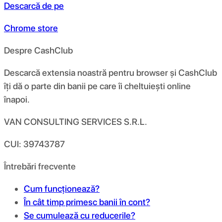
Descarcă de pe
Chrome store
Despre CashClub
Descarcă extensia noastră pentru browser și CashClub
îți dă o parte din banii pe care îi cheltuiești online
înapoi.
VAN CONSULTING SERVICES S.R.L.
CUI: 39743787
Întrebări frecvente
Cum funcționează?
În cât timp primesc banii în cont?
Se cumulează cu reducerile?