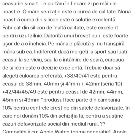
ceasurile smart. Le purtăm în fiecare zi pe mâinile
noastre. O mare senzație este o curea de calitate. Noua
noastră curea din silicon este o soluție excelentă.
Fabricat din silicon de înaltă calitate, este excelent
pentru uzul zilnic. Datorită unui brevet bun, este foarte
ușor de a o încheia. Pe mâna e plăcută și nu transpiră
mâna sub ea. Indiferent dacă mergeți la sport sau luați
ceasul la serviciu, sau la o întâlnire de seară, cureaua
de silicon este o decizie excelentă. Trebuie doar să
alegeți culoarea preferată. •38/40/41 este pentru
ceasul de 38mm, 40mm și 41mm + 42mm(seria 10)
•42/44/45/49 este pentru ceasul de 42mm, 44mm,
45mm si 49mm *produsul face parte din campania
10% pentru centrele creștine din satele defavorizate, în
care noi donăm 10% din achiziția ta, pentru a susține
cazuri defavorizate social din mediul rural. ??
Compatibilă cu: Apple Watch (prima generație), Apple