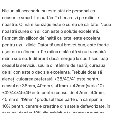
Niciun alt accesoriu nu este atât de personal ca
ceasurile smart. Le purtăm în fiecare zi pe mâinile
noastre. O mare senzație este o curea de calitate. Noua
noastră curea din silicon este o soluție excelentă.
Fabricat din silicon de înaltă calitate, este excelent
pentru uzul zilnic. Datorită unui brevet bun, este foarte
ușor de a o încheia. Pe mâna e plăcută și nu transpiră
mâna sub ea. Indiferent dacă mergeți la sport sau luați
ceasul la serviciu, sau la o întâlnire de seară, cureaua
de silicon este o decizie excelentă. Trebuie doar să
alegeți culoarea preferată. •38/40/41 este pentru
ceasul de 38mm, 40mm și 41mm + 42mm(seria 10)
•42/44/45/49 este pentru ceasul de 42mm, 44mm,
45mm si 49mm *produsul face parte din campania
10% pentru centrele creștine din satele defavorizate, în
care noi donăm 10% din achiziția ta, pentru a susține