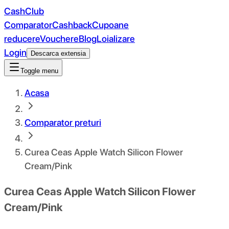
CashClub
Comparator
Cashback
Cupoane
reducere
Vouchere
Blog
Loializare
Login
Descarca extensia
Toggle menu
Acasa
Comparator preturi
Curea Ceas Apple Watch Silicon Flower
Cream/Pink
Curea Ceas Apple Watch Silicon Flower
Cream/Pink