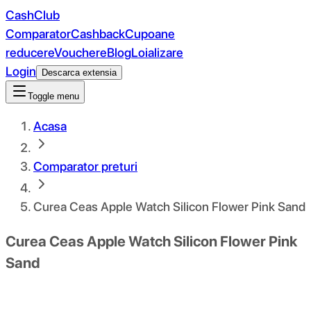
CashClub
Comparator
Cashback
Cupoane
reducere
Vouchere
Blog
Loializare
Login
Descarca extensia
Toggle menu
Acasa
Comparator preturi
Curea Ceas Apple Watch Silicon Flower Pink Sand
Curea Ceas Apple Watch Silicon Flower Pink
Sand