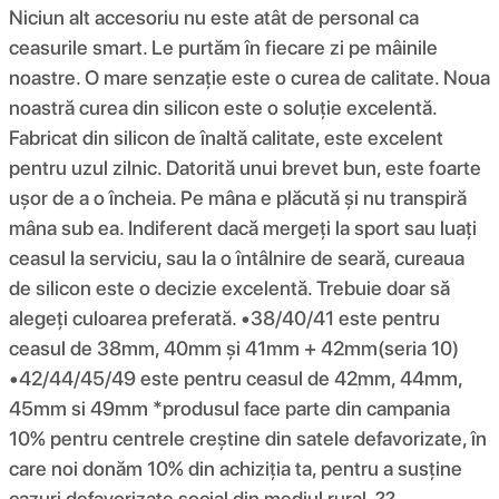
Niciun alt accesoriu nu este atât de personal ca
ceasurile smart. Le purtăm în fiecare zi pe mâinile
noastre. O mare senzație este o curea de calitate. Noua
noastră curea din silicon este o soluție excelentă.
Fabricat din silicon de înaltă calitate, este excelent
pentru uzul zilnic. Datorită unui brevet bun, este foarte
ușor de a o încheia. Pe mâna e plăcută și nu transpiră
mâna sub ea. Indiferent dacă mergeți la sport sau luați
ceasul la serviciu, sau la o întâlnire de seară, cureaua
de silicon este o decizie excelentă. Trebuie doar să
alegeți culoarea preferată. •38/40/41 este pentru
ceasul de 38mm, 40mm și 41mm + 42mm(seria 10)
•42/44/45/49 este pentru ceasul de 42mm, 44mm,
45mm si 49mm *produsul face parte din campania
10% pentru centrele creștine din satele defavorizate, în
care noi donăm 10% din achiziția ta, pentru a susține
cazuri defavorizate social din mediul rural. ??