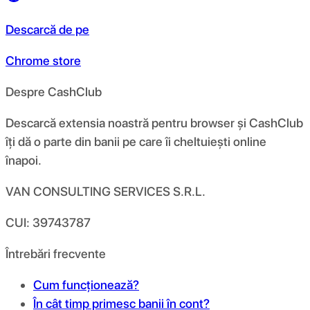
Descarcă de pe
Chrome store
Despre CashClub
Descarcă extensia noastră pentru browser și CashClub
îți dă o parte din banii pe care îi cheltuiești online
înapoi.
VAN CONSULTING SERVICES S.R.L.
CUI: 39743787
Întrebări frecvente
Cum funcționează?
În cât timp primesc banii în cont?