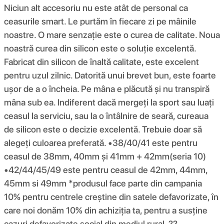
Niciun alt accesoriu nu este atât de personal ca
ceasurile smart. Le purtăm în fiecare zi pe mâinile
noastre. O mare senzație este o curea de calitate. Noua
noastră curea din silicon este o soluție excelentă.
Fabricat din silicon de înaltă calitate, este excelent
pentru uzul zilnic. Datorită unui brevet bun, este foarte
ușor de a o încheia. Pe mâna e plăcută și nu transpiră
mâna sub ea. Indiferent dacă mergeți la sport sau luați
ceasul la serviciu, sau la o întâlnire de seară, cureaua
de silicon este o decizie excelentă. Trebuie doar să
alegeți culoarea preferată. •38/40/41 este pentru
ceasul de 38mm, 40mm și 41mm + 42mm(seria 10)
•42/44/45/49 este pentru ceasul de 42mm, 44mm,
45mm si 49mm *produsul face parte din campania
10% pentru centrele creștine din satele defavorizate, în
care noi donăm 10% din achiziția ta, pentru a susține
cazuri defavorizate social din mediul rural. ??