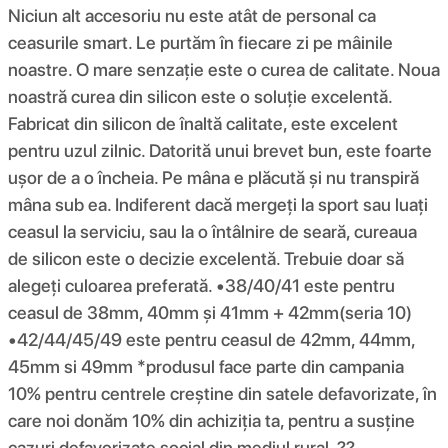
Niciun alt accesoriu nu este atât de personal ca
ceasurile smart. Le purtăm în fiecare zi pe mâinile
noastre. O mare senzație este o curea de calitate. Noua
noastră curea din silicon este o soluție excelentă.
Fabricat din silicon de înaltă calitate, este excelent
pentru uzul zilnic. Datorită unui brevet bun, este foarte
ușor de a o încheia. Pe mâna e plăcută și nu transpiră
mâna sub ea. Indiferent dacă mergeți la sport sau luați
ceasul la serviciu, sau la o întâlnire de seară, cureaua
de silicon este o decizie excelentă. Trebuie doar să
alegeți culoarea preferată. •38/40/41 este pentru
ceasul de 38mm, 40mm și 41mm + 42mm(seria 10)
•42/44/45/49 este pentru ceasul de 42mm, 44mm,
45mm si 49mm *produsul face parte din campania
10% pentru centrele creștine din satele defavorizate, în
care noi donăm 10% din achiziția ta, pentru a susține
cazuri defavorizate social din mediul rural. ??