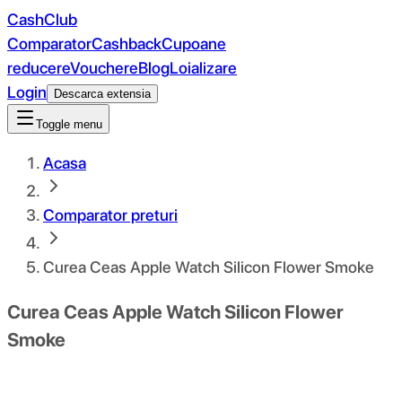
CashClub
Comparator
Cashback
Cupoane
reducere
Vouchere
Blog
Loializare
Login
Descarca extensia
Toggle menu
Acasa
Comparator preturi
Curea Ceas Apple Watch Silicon Flower Smoke
Curea Ceas Apple Watch Silicon Flower
Smoke