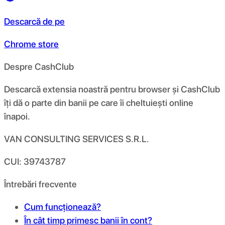
Descarcă de pe
Chrome store
Despre CashClub
Descarcă extensia noastră pentru browser și CashClub
îți dă o parte din banii pe care îi cheltuiești online
înapoi.
VAN CONSULTING SERVICES S.R.L.
CUI: 39743787
Întrebări frecvente
Cum funcționează?
În cât timp primesc banii în cont?