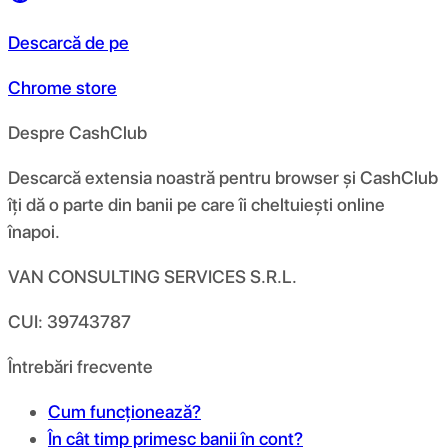
Descarcă de pe
Chrome store
Despre CashClub
Descarcă extensia noastră pentru browser și CashClub
îți dă o parte din banii pe care îi cheltuiești online
înapoi.
VAN CONSULTING SERVICES S.R.L.
CUI: 39743787
Întrebări frecvente
Cum funcționează?
În cât timp primesc banii în cont?