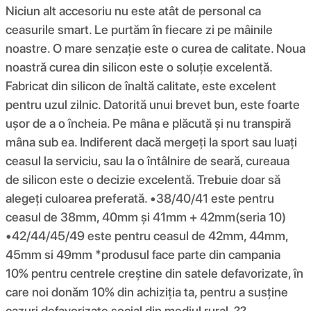
Niciun alt accesoriu nu este atât de personal ca
ceasurile smart. Le purtăm în fiecare zi pe mâinile
noastre. O mare senzație este o curea de calitate. Noua
noastră curea din silicon este o soluție excelentă.
Fabricat din silicon de înaltă calitate, este excelent
pentru uzul zilnic. Datorită unui brevet bun, este foarte
ușor de a o încheia. Pe mâna e plăcută și nu transpiră
mâna sub ea. Indiferent dacă mergeți la sport sau luați
ceasul la serviciu, sau la o întâlnire de seară, cureaua
de silicon este o decizie excelentă. Trebuie doar să
alegeți culoarea preferată. •38/40/41 este pentru
ceasul de 38mm, 40mm și 41mm + 42mm(seria 10)
•42/44/45/49 este pentru ceasul de 42mm, 44mm,
45mm si 49mm *produsul face parte din campania
10% pentru centrele creștine din satele defavorizate, în
care noi donăm 10% din achiziția ta, pentru a susține
cazuri defavorizate social din mediul rural. ??