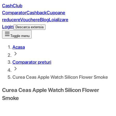
CashClub
Comparator
Cashback
Cupoane
reducere
Vouchere
Blog
Loializare
Login
Descarca extensia
Toggle menu
Acasa
Comparator preturi
Curea Ceas Apple Watch Silicon Flower Smoke
Curea Ceas Apple Watch Silicon Flower
Smoke