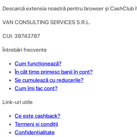
Descarcă extensia noastră pentru browser și CashClub îți d
VAN CONSULTING SERVICES S.R.L.
CUI: 39743787
Întrebări frecvente
Cum funcționează?
În cât timp primesc banii în cont?
Se cumulează cu reducerile?
Cum îmi fac cont?
Link-uri utile
Ce este cashback?
Termeni și condiții
Confidențialitate