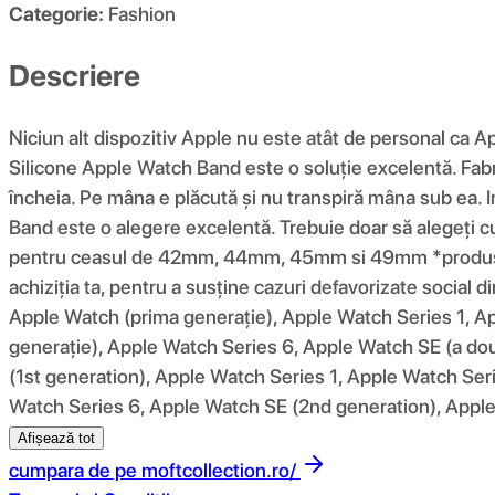
Categorie:
Fashion
Descriere
Niciun alt dispozitiv Apple nu este atât de personal ca A
Silicone Apple Watch Band este o soluție excelentă. Fabric
încheia. Pe mâna e plăcută și nu transpiră mâna sub ea. In
Band este o alegere excelentă. Trebuie doar să alegeț
pentru ceasul de 42mm, 44mm, 45mm si 49mm *produsul f
achiziția ta, pentru a susține cazuri defavorizate social di
Apple Watch (prima generație), Apple Watch Series 1, A
generație), Apple Watch Series 6, Apple Watch SE (a dou
(1st generation), Apple Watch Series 1, Apple Watch Ser
Watch Series 6, Apple Watch SE (2nd generation), Apple
Afișează tot
cumpara de pe
moftcollection.ro/