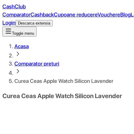
CashClub
Comparator
Cashback
Cupoane reducere
Vouchere
Blog
L
Login
Descarca extensia
Toggle menu
Acasa
Comparator preturi
Curea Ceas Apple Watch Silicon Lavender
Curea Ceas Apple Watch Silicon Lavender