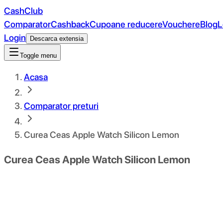
CashClub
Comparator
Cashback
Cupoane reducere
Vouchere
Blog
L
Login
Descarca extensia
Toggle menu
Acasa
Comparator preturi
Curea Ceas Apple Watch Silicon Lemon
Curea Ceas Apple Watch Silicon Lemon