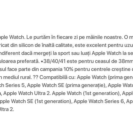
pple Watch. Le purtăm în fiecare zi pe mâinile noastre. O 
at din silicon de înaltă calitate, este excelent pentru uzul
diferent dacă mergeți la sport sau luați Apple Watch la ser
i culoarea preferată. •38/40/41 este pentru ceasul de 
ace parte din campania 10% pentru centrele creștine din
 din mediul rural. ?? Compatibilă cu: Apple Watch (prima ge
h Series 5, Apple Watch SE (prima generație), Apple Watc
, Apple Watch Ultra 2. Apple Watch (1st generation), App
pple Watch SE (1st generation), Apple Watch Series 6, Ap
tra 2.