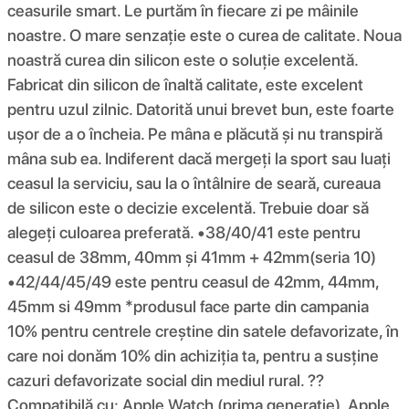
ceasurile smart. Le purtăm în fiecare zi pe mâinile
noastre. O mare senzație este o curea de calitate. Noua
noastră curea din silicon este o soluție excelentă.
Fabricat din silicon de înaltă calitate, este excelent
pentru uzul zilnic. Datorită unui brevet bun, este foarte
ușor de a o încheia. Pe mâna e plăcută și nu transpiră
mâna sub ea. Indiferent dacă mergeți la sport sau luați
ceasul la serviciu, sau la o întâlnire de seară, cureaua
de silicon este o decizie excelentă. Trebuie doar să
alegeți culoarea preferată. •38/40/41 este pentru
ceasul de 38mm, 40mm și 41mm + 42mm(seria 10)
•42/44/45/49 este pentru ceasul de 42mm, 44mm,
45mm si 49mm *produsul face parte din campania
10% pentru centrele creștine din satele defavorizate, în
care noi donăm 10% din achiziția ta, pentru a susține
cazuri defavorizate social din mediul rural. ??
Compatibilă cu: Apple Watch (prima generație), Apple