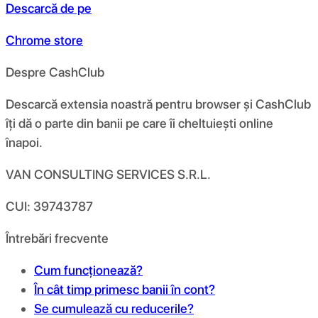
Descarcă de pe
Chrome store
Despre CashClub
Descarcă extensia noastră pentru browser și CashClub
îți dă o parte din banii pe care îi cheltuiești online
înapoi.
VAN CONSULTING SERVICES S.R.L.
CUI: 39743787
Întrebări frecvente
Cum funcționează?
În cât timp primesc banii în cont?
Se cumulează cu reducerile?