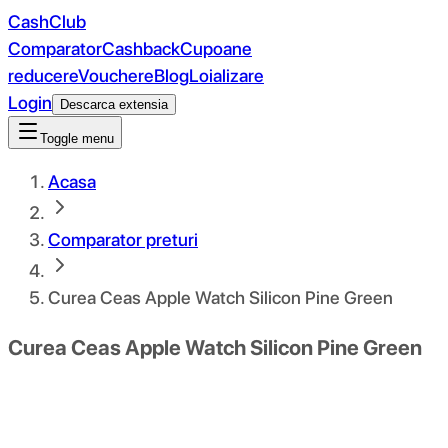
CashClub
Comparator
Cashback
Cupoane
reducere
Vouchere
Blog
Loializare
Login
Descarca extensia
Toggle menu
Acasa
Comparator preturi
Curea Ceas Apple Watch Silicon Pine Green
Curea Ceas Apple Watch Silicon Pine Green