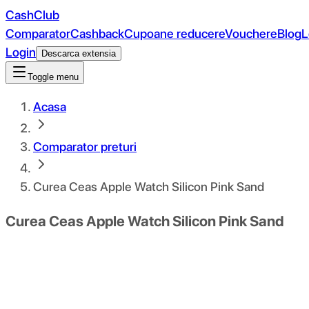
CashClub
Comparator
Cashback
Cupoane reducere
Vouchere
Blog
L
Login
Descarca extensia
Toggle menu
Acasa
Comparator preturi
Curea Ceas Apple Watch Silicon Pink Sand
Curea Ceas Apple Watch Silicon Pink Sand