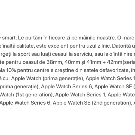
e smart. Le purtăm în fiecare zi pe mâinile noastre. O mar
de înaltă calitate, este excelent pentru uzul zilnic. Datorit
eți la sport sau luați ceasul la serviciu, sau la o întâlnir
1 este pentru ceasul de 38mm, 40mm și 41mm + 42mm(seri
% pentru centrele creștine din satele defavorizate, în c
ilă cu: Apple Watch (prima generație), Apple Watch Series
prima generație), Apple Watch Series 6, Apple Watch SE (
 Watch (1st generation), Apple Watch Series 1, Apple Watc
 Apple Watch Series 6, Apple Watch SE (2nd generation), 