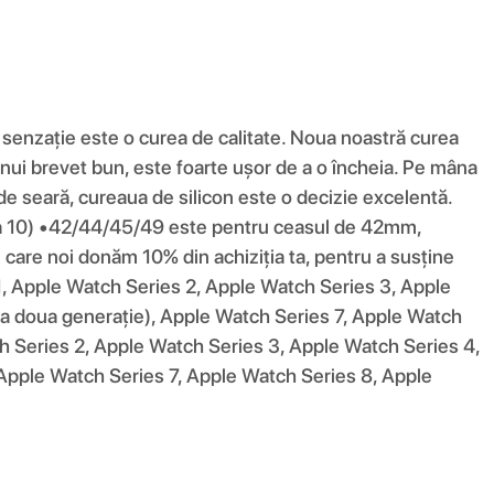
e senzație este o curea de calitate. Noua noastră curea
ă unui brevet bun, este foarte ușor de a o încheia. Pe mâna
e de seară, cureaua de silicon este o decizie excelentă.
a 10) •42/44/45/49 este pentru ceasul de 42mm,
are noi donăm 10% din achiziția ta, pentru a susține
 1, Apple Watch Series 2, Apple Watch Series 3, Apple
a doua generație), Apple Watch Series 7, Apple Watch
h Series 2, Apple Watch Series 3, Apple Watch Series 4,
Apple Watch Series 7, Apple Watch Series 8, Apple