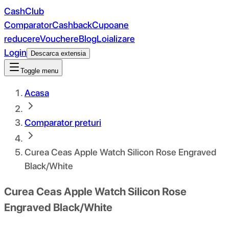
CashClub
Comparator
Cashback
Cupoane
reducere
Vouchere
Blog
Loializare
Login
Descarca extensia
Toggle menu
Acasa
Comparator preturi
Curea Ceas Apple Watch Silicon Rose Engraved
Black/White
Curea Ceas Apple Watch Silicon Rose
Engraved Black/White