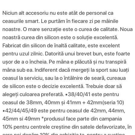
Niciun alt accesoriu nu este atât de personal ca
ceasurile smart. Le purtăm în fiecare zi pe mâinile
noastre. O mare senzație este o curea de calitate. Noua
noastră curea din silicon este o soluție excelentă.
Fabricat din silicon de înaltă calitate, este excelent
pentru uzul zilnic. Datorită unui brevet bun, este foarte
ușor de a o încheia. Pe mâna e plăcută și nu transpiră
mâna sub ea. Indiferent dacă mergeți la sport sau luați
ceasul la serviciu, sau la o întâlnire de seară, cureaua
de silicon este o decizie excelentă. Trebuie doar să
alegeți culoarea preferată. •38/40/41 este pentru
ceasul de 38mm, 40mm și 41mm + 42mm(seria 10)
•42/44/45/49 este pentru ceasul de 42mm, 44mm,
45mm si 49mm *produsul face parte din campania
10% pentru centrele creștine din satele defavorizate, în
care noi donăm 10% din achiziția ta, pentru a susține