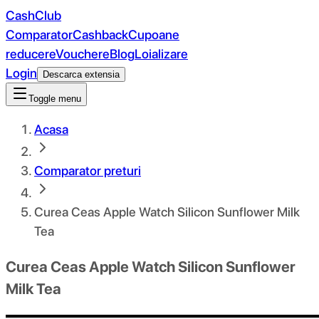
CashClub
Comparator
Cashback
Cupoane
reducere
Vouchere
Blog
Loializare
Login
Descarca extensia
Toggle menu
Acasa
Comparator preturi
Curea Ceas Apple Watch Silicon Sunflower Milk
Tea
Curea Ceas Apple Watch Silicon Sunflower
Milk Tea