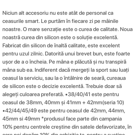
Niciun alt accesoriu nu este atât de personal ca
ceasurile smart. Le purtăm în fiecare zi pe mâinile
noastre. O mare senzație este o curea de calitate. Noua
noastră curea din silicon este o soluție excelentă.
Fabricat din silicon de înaltă calitate, este excelent
pentru uzul zilnic. Datorită unui brevet bun, este foarte
ușor de a o încheia. Pe mâna e plăcută și nu transpiră
mâna sub ea. Indiferent dacă mergeți la sport sau luați
ceasul la serviciu, sau la o întâlnire de seară, cureaua
de silicon este o decizie excelentă. Trebuie doar să
alegeți culoarea preferată. •38/40/41 este pentru
ceasul de 38mm, 40mm și 41mm + 42mm(seria 10)
•42/44/45/49 este pentru ceasul de 42mm, 44mm,
45mm si 49mm *produsul face parte din campania
10% pentru centrele creștine din satele defavorizate, în
care noi donăm 10% din achiziția ta, pentru a susține