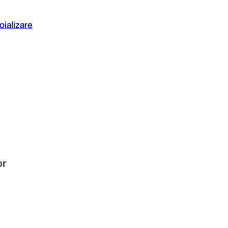
oializare
or