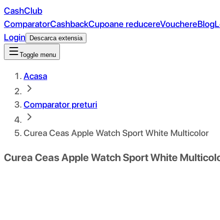
CashClub
Comparator
Cashback
Cupoane reducere
Vouchere
Blog
L
Login
Descarca extensia
Toggle menu
Acasa
Comparator preturi
Curea Ceas Apple Watch Sport White Multicolor
Curea Ceas Apple Watch Sport White Multicol