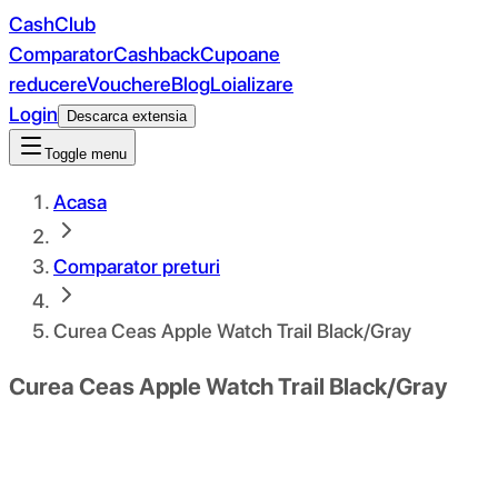
CashClub
Comparator
Cashback
Cupoane
reducere
Vouchere
Blog
Loializare
Login
Descarca extensia
Toggle menu
Acasa
Comparator preturi
Curea Ceas Apple Watch Trail Black/Gray
Curea Ceas Apple Watch Trail Black/Gray