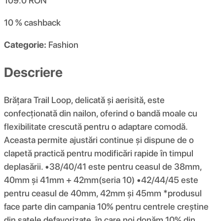
109.0
RON
10 %
cashback
Categorie:
Fashion
Descriere
Brățara Trail Loop, delicată și aerisită, este
confecționată din nailon, oferind o bandă moale cu
flexibilitate crescută pentru o adaptare comodă.
Aceasta permite ajustări continue și dispune de o
clapetă practică pentru modificări rapide în timpul
deplasării. •38/40/41 este pentru ceasul de 38mm,
40mm și 41mm + 42mm(seria 10) •42/44/45 este
pentru ceasul de 40mm, 42mm și 45mm *produsul
face parte din campania 10% pentru centrele creștine
din satele defavorizate, în care noi donăm 10% din