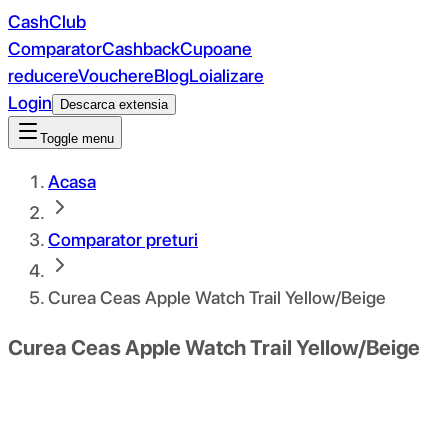
CashClub
Comparator
Cashback
Cupoane
reducere
Vouchere
Blog
Loializare
Login
Descarca extensia
Toggle menu
Acasa
Comparator preturi
Curea Ceas Apple Watch Trail Yellow/Beige
Curea Ceas Apple Watch Trail Yellow/Beige