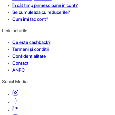
În cât timp primesc banii în cont?
Se cumulează cu reducerile?
Cum îmi fac cont?
Link-uri utile
Ce este cashback?
Termeni și condiții
Confidențialitate
Contact
ANPC
Social Media