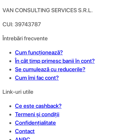
VAN CONSULTING SERVICES S.R.L.
CUI: 39743787
Întrebări frecvente
Cum funcționează?
În cât timp primesc banii în cont?
Se cumulează cu reducerile?
Cum îmi fac cont?
Link-uri utile
Ce este cashback?
Termeni și condiții
Confidențialitate
Contact
ANPC