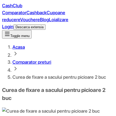
CashClub
Comparator
Cashback
Cupoane
reducere
Vouchere
Blog
Loializare
Login
Descarca extensia
Toggle menu
Acasa
Comparator preturi
Curea de fixare a sacului pentru picioare 2 buc
Curea de fixare a sacului pentru picioare 2
buc