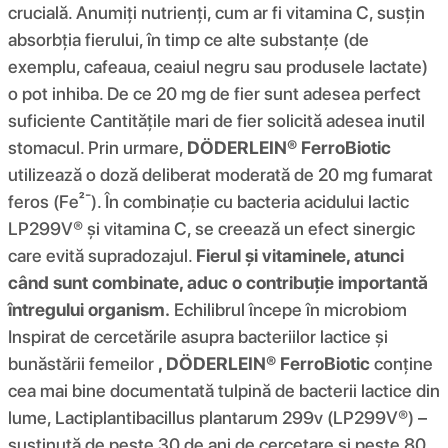
crucială. Anumiți nutrienți, cum ar fi vitamina C, susțin
absorbția fierului, în timp ce alte substanțe (de
exemplu, cafeaua, ceaiul negru sau produsele lactate)
o pot inhiba. De ce 20 mg de fier sunt adesea perfect
suficiente Cantitățile mari de fier solicită adesea inutil
stomacul. Prin urmare,
DÖDERLEIN® FerroBiotic
utilizează o doză deliberat moderată de 20 mg fumarat
feros (Fe²⁻). În combinație cu bacteria acidului lactic
LP299V® și vitamina C, se creează un efect sinergic
care evită supradozajul.
Fierul și vitaminele, atunci
când sunt combinate, aduc o contribuție importantă
întregului organism.
Echilibrul începe în microbiom
Inspirat de cercetările asupra bacteriilor lactice și
bunăstării femeilor
, DÖDERLEIN® FerroBiotic
conține
cea mai bine documentată tulpină de bacterii lactice din
lume, Lactiplantibacillus plantarum 299v (LP299V®) –
susținută de peste 30 de ani de cercetare și peste 80