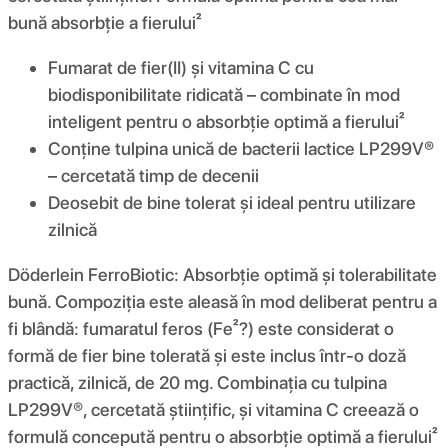
bună absorbție a fierului²
Fumarat de fier(II) și vitamina C cu
biodisponibilitate ridicată – combinate în mod
inteligent pentru o absorbție optimă a fierului²
Conține tulpina unică de bacterii lactice LP299V®
– cercetată timp de decenii
Deosebit de bine tolerat și ideal pentru utilizare
zilnică
Döderlein FerroBiotic: Absorbție optimă și tolerabilitate
bună. Compoziția este aleasă în mod deliberat pentru a
fi blândă: fumaratul feros (Fe²?) este considerat o
formă de fier bine tolerată și este inclus într-o doză
practică, zilnică, de 20 mg. Combinația cu tulpina
LP299V®, cercetată științific, și vitamina C creează o
formulă concepută pentru o absorbție optimă a fierului²