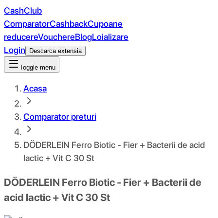
CashClub
Comparator
Cashback
Cupoane
reducere
Vouchere
Blog
Loializare
Login
Descarca extensia
Toggle menu
Acasa
Comparator preturi
DÖDERLEIN Ferro Biotic - Fier + Bacterii de acid
lactic + Vit C 30 St
DÖDERLEIN Ferro Biotic - Fier + Bacterii de
acid lactic + Vit C 30 St