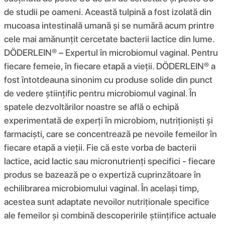
de studii pe oameni. Această tulpină a fost izolată din
mucoasa intestinală umană și se numără acum printre
cele mai amănunțit cercetate bacterii lactice din lume.
DÖDERLEIN® – Expertul în microbiomul vaginal. Pentru
fiecare femeie, în fiecare etapă a vieții. DÖDERLEIN® a
fost întotdeauna sinonim cu produse solide din punct
de vedere științific pentru microbiomul vaginal. În
spatele dezvoltărilor noastre se află o echipă
experimentată de experți în microbiom, nutriționiști și
farmaciști, care se concentrează pe nevoile femeilor în
fiecare etapă a vieții. Fie că este vorba de bacterii
lactice, acid lactic sau micronutrienți specifici - fiecare
produs se bazează pe o expertiză cuprinzătoare în
echilibrarea microbiomului vaginal. În același timp,
acestea sunt adaptate nevoilor nutriționale specifice
ale femeilor și combină descoperirile științifice actuale