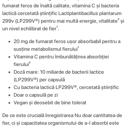
fumarat feros de înaltă calitate, vitamina C și bacteria
lactică cercetată științific Lactiplantibacillus plantarum
299v (LP299V®) pentru mai multă energie, vitalitate³ și
un nivel echilibrat de fier¹.
20 mg de fumarat feros ușor absorbabil pentru a
susține metabolismul fierului¹
Vitamina C pentru îmbunătățirea absorbției
fierului²
Doză mare: 10 miliarde de bacterii lactice
(LP299V®) per capsulă
Cu bacteria lactică LP299V®, cercetată științific
Doar o capsulă pe zi
Vegan și deosebit de bine tolerat
De ce este crucială înregistrarea Nu doar cantitatea de
fier, ci și capacitatea organismului de a-l absorbi este