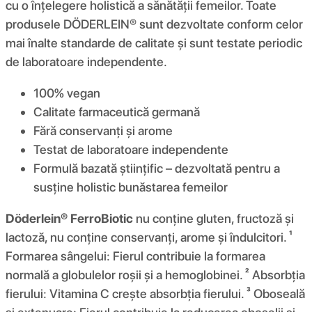
cu o înțelegere holistică a sănătății femeilor. Toate
produsele DÖDERLEIN® sunt dezvoltate conform celor
mai înalte standarde de calitate și sunt testate periodic
de laboratoare independente.
100% vegan
Calitate farmaceutică germană
Fără conservanți și arome
Testat de laboratoare independente
Formulă bazată științific – dezvoltată pentru a
susține holistic bunăstarea femeilor
Döderlein® FerroBiotic
nu conține gluten, fructoză și
lactoză, nu conține conservanți, arome și îndulcitori. ¹
Formarea sângelui: Fierul contribuie la formarea
normală a globulelor roșii și a hemoglobinei. ² Absorbția
fierului: Vitamina C crește absorbția fierului. ³ Oboseală