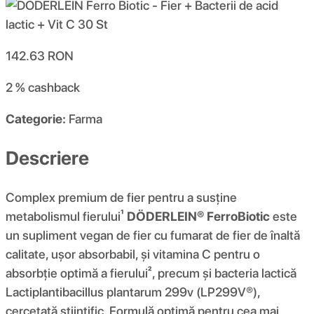
142.63
RON
2 %
cashback
Categorie:
Farma
Descriere
Complex premium de fier pentru a susține
metabolismul fierului¹
DÖDERLEIN® FerroBiotic
este
un supliment vegan de fier cu fumarat de fier de înaltă
calitate, ușor absorbabil, și vitamina C pentru o
absorbție optimă a fierului², precum și bacteria lactică
Lactiplantibacillus plantarum 299v (LP299V®),
cercetată științific. Formulă optimă pentru cea mai