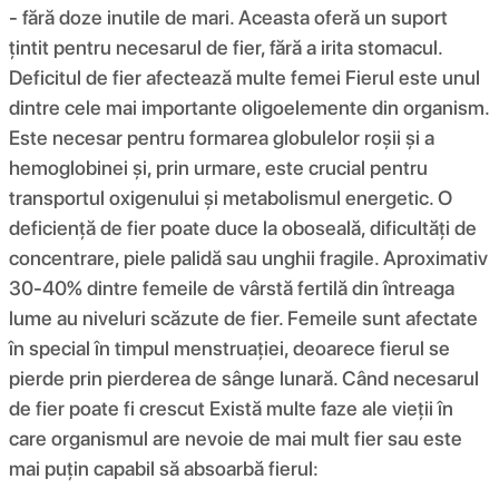
- fără doze inutile de mari. Aceasta oferă un suport
țintit pentru necesarul de fier, fără a irita stomacul.
Deficitul de fier afectează multe femei Fierul este unul
dintre cele mai importante oligoelemente din organism.
Este necesar pentru formarea globulelor roșii și a
hemoglobinei și, prin urmare, este crucial pentru
transportul oxigenului și metabolismul energetic. O
deficiență de fier poate duce la oboseală, dificultăți de
concentrare, piele palidă sau unghii fragile. Aproximativ
30-40% dintre femeile de vârstă fertilă din întreaga
lume au niveluri scăzute de fier. Femeile sunt afectate
în special în timpul menstruației, deoarece fierul se
pierde prin pierderea de sânge lunară. Când necesarul
de fier poate fi crescut Există multe faze ale vieții în
care organismul are nevoie de mai mult fier sau este
mai puțin capabil să absoarbă fierul: