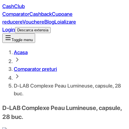
CashClub
Comparator
Cashback
Cupoane
reducere
Vouchere
Blog
Loializare
Login
Descarca extensia
Toggle menu
Acasa
Comparator preturi
D-LAB Complexe Peau Lumineuse, capsule, 28
buc.
D-LAB Complexe Peau Lumineuse, capsule,
28 buc.