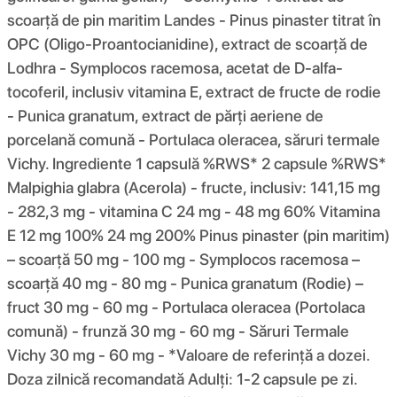
scoarță de pin maritim Landes - Pinus pinaster titrat în
OPC (Oligo-Proantocianidine), extract de scoarță de
Lodhra - Symplocos racemosa, acetat de D-alfa-
tocoferil, inclusiv vitamina E, extract de fructe de rodie
- Punica granatum, extract de părți aeriene de
porcelană comună - Portulaca oleracea, săruri termale
Vichy. Ingrediente 1 capsulă %RWS* 2 capsule %RWS*
Malpighia glabra (Acerola) - fructe, inclusiv: 141,15 mg
- 282,3 mg - vitamina C 24 mg - 48 mg 60% Vitamina
E 12 mg 100% 24 mg 200% Pinus pinaster (pin maritim)
– scoarță 50 mg - 100 mg - Symplocos racemosa –
scoarță 40 mg - 80 mg - Punica granatum (Rodie) –
fruct 30 mg - 60 mg - Portulaca oleracea (Portolaca
comună) - frunză 30 mg - 60 mg - Săruri Termale
Vichy 30 mg - 60 mg - *Valoare de referință a dozei.
Doza zilnică recomandată Adulți: 1-2 capsule pe zi.