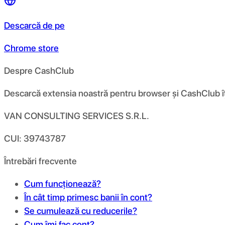
Descarcă de pe
Chrome store
Despre CashClub
Descarcă extensia noastră pentru browser și CashClub îți d
VAN CONSULTING SERVICES S.R.L.
CUI: 39743787
Întrebări frecvente
Cum funcționează?
În cât timp primesc banii în cont?
Se cumulează cu reducerile?
Cum îmi fac cont?