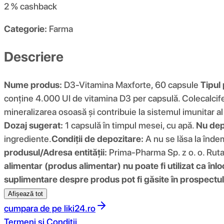
2 %
cashback
Categorie:
Farma
Descriere
Nume produs:
D3-Vitamina Maxforte, 60 capsule
Tipul
conține 4.000 UI de vitamina D3 per capsulă. Colecalcifer
mineralizarea osoasă și contribuie la sistemul imunitar a
Dozaj sugerat:
1 capsulă în timpul mesei, cu apă.
Nu dep
ingrediente.
Condiții de depozitare:
A nu se lăsa la înde
produsul/Adresa entității:
Prima-Pharma Sp. z o. o. Rut
alimentar (produs alimentar) nu poate fi utilizat ca înlo
suplimentare despre produs pot fi găsite în prospectu
Afișează tot
cumpara de pe
liki24.ro
Termeni si Conditii