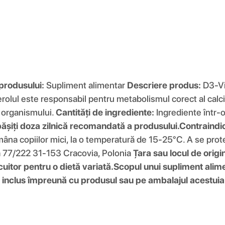
 produsului:
Supliment alimentar
Descriere produs:
D3-Vi
olul este responsabil pentru metabolismul corect al calciul
l organismului.
Cantități de ingrediente:
Ingrediente într-
ășiți doza zilnică recomandată a produsului.
Contraindic
mâna copiilor mici, la o temperatură de 15-25°C. A se prot
a 77/222 31-153 Cracovia, Polonia
Țara sau locul de origi
cuitor pentru o dietă variată.
Scopul unui supliment alim
l inclus împreună cu produsul sau pe ambalajul acestuia