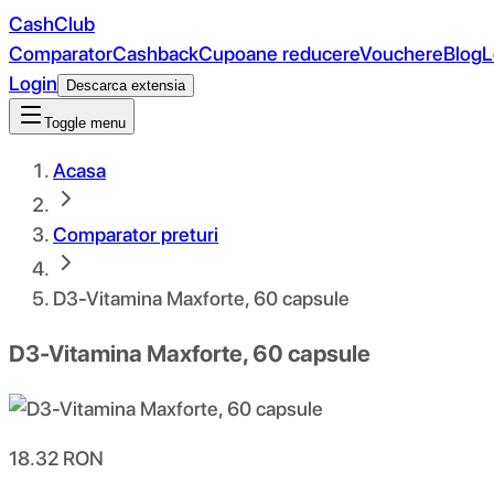
CashClub
Comparator
Cashback
Cupoane reducere
Vouchere
Blog
L
Login
Descarca extensia
Toggle menu
Acasa
Comparator preturi
D3-Vitamina Maxforte, 60 capsule
D3-Vitamina Maxforte, 60 capsule
18.32
RON