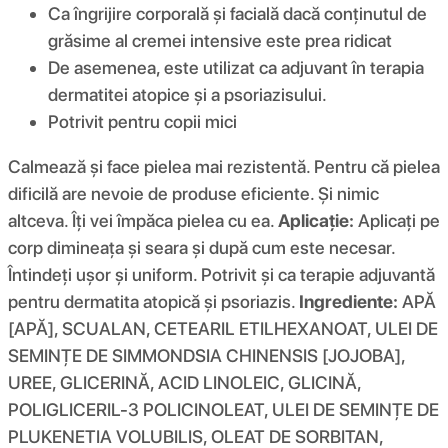
Ca îngrijire corporală și facială dacă conținutul de
grăsime al cremei intensive este prea ridicat
De asemenea, este utilizat ca adjuvant în terapia
dermatitei atopice și a psoriazisului.
Potrivit pentru copii mici
Calmează și face pielea mai rezistentă. Pentru că pielea
dificilă are nevoie de produse eficiente. Și nimic
altceva. Îți vei împăca pielea cu ea.
Aplicație:
Aplicați pe
corp dimineața și seara și după cum este necesar.
Întindeți ușor și uniform. Potrivit și ca terapie adjuvantă
pentru dermatita atopică și psoriazis.
Ingrediente:
APĂ
[APĂ], SCUALAN, CETEARIL ETILHEXANOAT, ULEI DE
SEMINȚE DE SIMMONDSIA CHINENSIS [JOJOBA],
UREE, GLICERINĂ, ACID LINOLEIC, GLICINĂ,
POLIGLICERIL-3 POLICINOLEAT, ULEI DE SEMINȚE DE
PLUKENETIA VOLUBILIS, OLEAT DE SORBITAN,