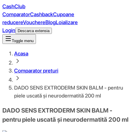
CashClub
Comparator
Cashback
Cupoane
reducere
Vouchere
Blog
Loializare
Login
Descarca extensia
Toggle menu
Acasa
Comparator preturi
DADO SENS EXTRODERM SKIN BALM - pentru
piele uscată și neurodermatită 200 ml
DADO SENS EXTRODERM SKIN BALM -
pentru piele uscată și neurodermatită 200 ml