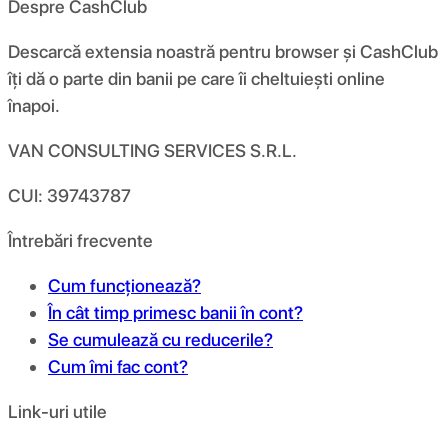
Despre CashClub
Descarcă extensia noastră pentru browser și CashClub
îți dă o parte din banii pe care îi cheltuiești online
înapoi.
VAN CONSULTING SERVICES S.R.L.
CUI: 39743787
Întrebări frecvente
Cum funcționează?
În cât timp primesc banii în cont?
Se cumulează cu reducerile?
Cum îmi fac cont?
Link-uri utile