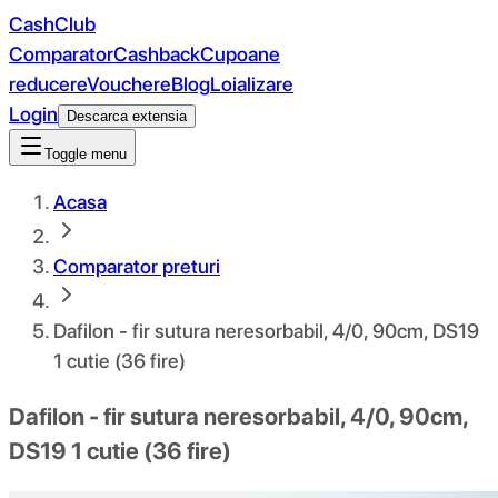
CashClub
Comparator
Cashback
Cupoane
reducere
Vouchere
Blog
Loializare
Login
Descarca extensia
Toggle menu
Acasa
Comparator preturi
Dafilon - fir sutura neresorbabil, 4/0, 90cm, DS19
1 cutie (36 fire)
Dafilon - fir sutura neresorbabil, 4/0, 90cm,
DS19 1 cutie (36 fire)