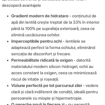
descoperă avantajele
Gradient modern de hidratare
- conținutul de
apă din lentilă crește treptat de la 33% în interior
până la 100% pe suprafața exterioară, ceea ce
elimină uscăciunea ochilor.
Imperceptibile pentru ochi
- lentilele se
adaptează perfect la forma ochiului, eliminând
senzația de disconfort și frecare.
Permeabilitate ridicată la oxigen
- datorită
materialului modern silicon-hidrogel, ochii au
acces constant la oxigen, ceea ce minimizează
riscul de iritație și roșeață.
Viziune perfectă pe tot parcursul zilei
- vedere
clară și clară indiferent de condiții, ideală pentru
persoanele cu miopie și hipermetropie.
O pereche nouă în fiecare zi
- nu necesită