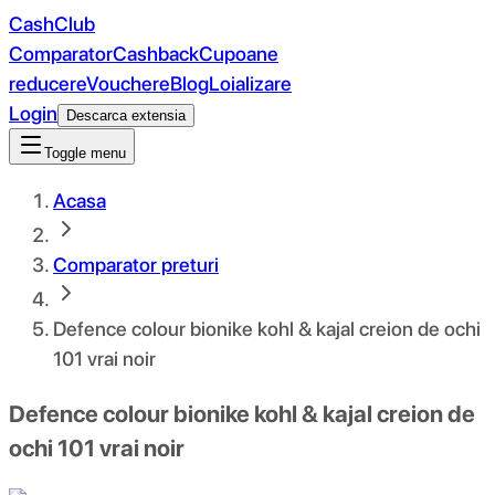
CashClub
Comparator
Cashback
Cupoane
reducere
Vouchere
Blog
Loializare
Login
Descarca extensia
Toggle menu
Acasa
Comparator preturi
Defence colour bionike kohl & kajal creion de ochi
101 vrai noir
Defence colour bionike kohl & kajal creion de
ochi 101 vrai noir