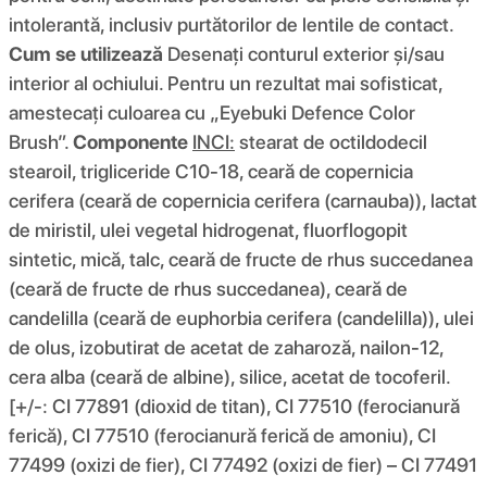
intolerantă, inclusiv purtătorilor de lentile de contact.
Cum se utilizează
Desenați conturul exterior și/sau
interior al ochiului. Pentru un rezultat mai sofisticat,
amestecați culoarea cu „Eyebuki Defence Color
Brush”.
Componente
INCI:
stearat de octildodecil
stearoil, trigliceride C10-18, ceară de copernicia
cerifera (ceară de copernicia cerifera (carnauba)), lactat
de miristil, ulei vegetal hidrogenat, fluorflogopit
sintetic, mică, talc, ceară de fructe de rhus succedanea
(ceară de fructe de rhus succedanea), ceară de
candelilla (ceară de euphorbia cerifera (candelilla)), ulei
de olus, izobutirat de acetat de zaharoză, nailon-12,
cera alba (ceară de albine), silice, acetat de tocoferil.
[+/-: CI 77891 (dioxid de titan), CI 77510 (ferocianură
ferică), CI 77510 (ferocianură ferică de amoniu), CI
77499 (oxizi de fier), CI 77492 (oxizi de fier) ​​– CI 77491