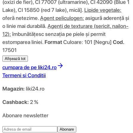
(oxizi de fier), CI 77007 (ultramarine), CI 42090 (Blue 1
Lake), CI 15850 (red 7 lake), mică].
Lipide vegetale:
oferă netezime.
Agent peliculogen:
asigură aderență și
o linie mai durabilă.
Agenți de texturare (sericit, nailon-
12):
îmbunătățesc senzația pe piele și permit
estomparea liniei.
Format
Culoare: 101 [Negru]
Cod.
17501
Afișează tot
cumpara de pe
liki24.ro
Termeni si Conditii
Magazin:
liki24.ro
Cashback:
2 %
Abonare newsletter
Abonare