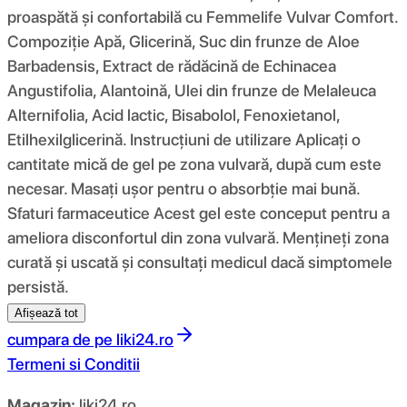
proaspătă și confortabilă cu Femmelife Vulvar Comfort.
Compoziţie Apă, Glicerină, Suc din frunze de Aloe
Barbadensis, Extract de rădăcină de Echinacea
Angustifolia, Alantoină, Ulei din frunze de Melaleuca
Alternifolia, Acid lactic, Bisabolol, Fenoxietanol,
Etilhexilglicerină. Instrucțiuni de utilizare Aplicați o
cantitate mică de gel pe zona vulvară, după cum este
necesar. Masați ușor pentru o absorbție mai bună.
Sfaturi farmaceutice Acest gel este conceput pentru a
ameliora disconfortul din zona vulvară. Mențineți zona
curată și uscată și consultați medicul dacă simptomele
persistă.
Afișează tot
cumpara de pe
liki24.ro
Termeni si Conditii
Magazin:
liki24.ro