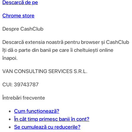
Descarcă de pe
Chrome store
Despre CashClub
Descarcă extensia noastră pentru browser și CashClub
îți dă o parte din banii pe care îi cheltuiești online
înapoi.
VAN CONSULTING SERVICES S.R.L.
CUI: 39743787
Întrebări frecvente
Cum funcționează?
În cât timp primesc banii în cont?
Se cumulează cu reducerile?