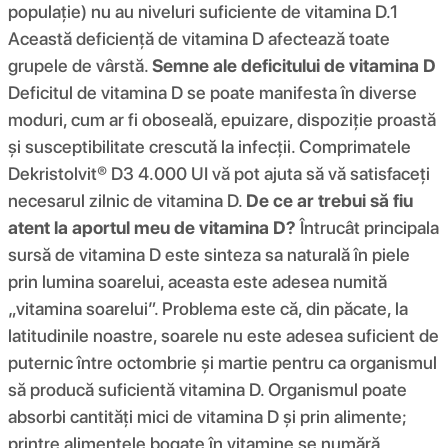
populație) nu au niveluri suficiente de vitamina D.1
Această deficiență de vitamina D afectează toate
grupele de vârstă.
Semne ale deficitului de vitamina D
Deficitul de vitamina D se poate manifesta în diverse
moduri, cum ar fi oboseală, epuizare, dispoziție proastă
și susceptibilitate crescută la infecții. Comprimatele
Dekristolvit® D3 4.000 UI vă pot ajuta să vă satisfaceți
necesarul zilnic de vitamina D.
De ce ar trebui să fiu
atent la aportul meu de vitamina D?
Întrucât principala
sursă de vitamina D este sinteza sa naturală în piele
prin lumina soarelui, aceasta este adesea numită
„vitamina soarelui”. Problema este că, din păcate, la
latitudinile noastre, soarele nu este adesea suficient de
puternic între octombrie și martie pentru ca organismul
să producă suficientă vitamina D. Organismul poate
absorbi cantități mici de vitamina D și prin alimente;
printre alimentele bogate în vitamine se numără