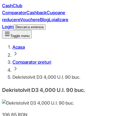
CashClub
Comparator
Cashback
Cupoane
reducere
Vouchere
Blog
Loializare
Login
Descarca extensia
Toggle menu
Acasa
Comparator preturi
Dekristolvit D3 4,000 U.I. 90 buc.
Dekristolvit D3 4,000 U.I. 90 buc.
106.65
RON