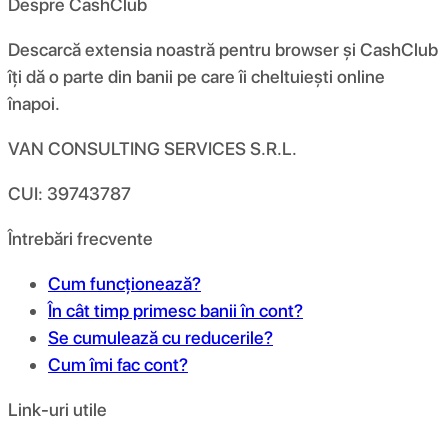
Despre CashClub
Descarcă extensia noastră pentru browser și CashClub
îți dă o parte din banii pe care îi cheltuiești online
înapoi.
VAN CONSULTING SERVICES S.R.L.
CUI: 39743787
Întrebări frecvente
Cum funcționează?
În cât timp primesc banii în cont?
Se cumulează cu reducerile?
Cum îmi fac cont?
Link-uri utile