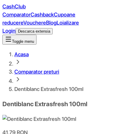
CashClub
Comparator
Cashback
Cupoane
reducere
Vouchere
Blog
Loializare
Login
Descarca extensia
Toggle menu
Acasa
Comparator preturi
Dentiblanc Extrasfresh 100ml
Dentiblanc Extrasfresh 100ml
41.79
RON