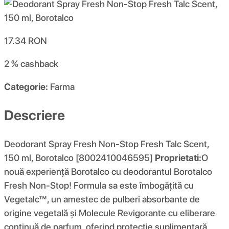
17.34
RON
2 %
cashback
Categorie:
Farma
Descriere
Deodorant Spray Fresh Non-Stop Fresh Talc Scent,
150 ml, Borotalco [8002410046595]
Proprietati:
O
nouă experiență Borotalco cu deodorantul Borotalco
Fresh Non-Stop! Formula sa este îmbogățită cu
Vegetalc™, un amestec de pulberi absorbante de
origine vegetală și Molecule Revigorante cu eliberare
continuă de parfum, oferind protecție suplimentară