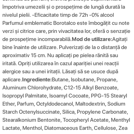
împotriva umezelii și o prospețime de lungă durată la
nivelul pielii. -Eficacitate timp de 72h -0% alcool
Parfumul emblematic Borotalco este îmbogățit cu note
verzi și citrice care, prin vivacitatea lor, oferă o senzație
de prospețime incomparabilă.
Mod de utilizare:
Agitați
bine înainte de utilizare. Pulverizați de la o distanță de
aproximativ 15 cm. Nu aplicați pe pielea rănită sau
iritată. Opriți utilizarea în cazul apariției unei reacții
alergice sau a unei iritații. Lăsați să se usuce după
aplicare.
Ingrediente:
Butane, Isobutane, Propane,
Aluminum Chlorohydrate, C12-15 Alkyl Benzoate,
Isopropyl Palmitate, Isoamyl Cocoate, PPG-15 Stearyl
Ether, Parfum, Octyldodecanol, Maltodextrin, Sodium
Starch Octenylsuccinate, Silica, Propylene Carbonate,
Stearalkonium Bentonite, Tocopheryl Acetate, Menthyl
Lactate, Menthol, Diatomaceous Earth, Cellulose, Zea