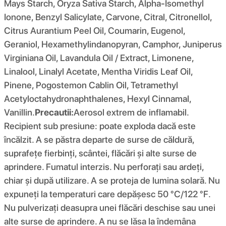
Mays Starch, Oryza Sativa Starch, Alpha-Isomethyl
Ionone, Benzyl Salicylate, Carvone, Citral, Citronellol,
Citrus Aurantium Peel Oil, Coumarin, Eugenol,
Geraniol, Hexamethylindanopyran, Camphor, Juniperus
Virginiana Oil, Lavandula Oil / Extract, Limonene,
Linalool, Linalyl Acetate, Mentha Viridis Leaf Oil,
Pinene, Pogostemon Cablin Oil, Tetramethyl
Acetyloctahydronaphthalenes, Hexyl Cinnamal,
Vanillin.
Precautii:
Aerosol extrem de inflamabil.
Recipient sub presiune: poate exploda dacă este
încălzit. A se păstra departe de surse de căldură,
suprafețe fierbinți, scântei, flăcări și alte surse de
aprindere. Fumatul interzis. Nu perforați sau ardeți,
chiar și după utilizare. A se proteja de lumina solară. Nu
expuneți la temperaturi care depășesc 50 °C/122 °F.
Nu pulverizați deasupra unei flăcări deschise sau unei
alte surse de aprindere. A nu se lăsa la îndemâna