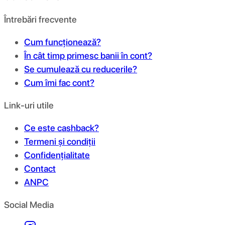
Întrebări frecvente
Cum funcționează?
În cât timp primesc banii în cont?
Se cumulează cu reducerile?
Cum îmi fac cont?
Link-uri utile
Ce este cashback?
Termeni și condiții
Confidențialitate
Contact
ANPC
Social Media