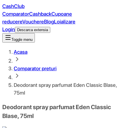
CashClub
Comparator
Cashback
Cupoane
reducere
Vouchere
Blog
Loializare
Login
Descarca extensia
Toggle menu
Acasa
Comparator preturi
Deodorant spray parfumat Eden Classic Blase,
75ml
Deodorant spray parfumat Eden Classic
Blase, 75ml