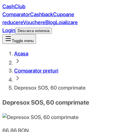
CashClub
Comparator
Cashback
Cupoane
reducere
Vouchere
Blog
Loializare
Login
Descarca extensia
Toggle menu
Acasa
Comparator preturi
Depresox SOS, 60 comprimate
Depresox SOS, 60 comprimate
66.86
RON