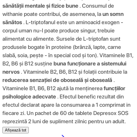
sănătății mentale și fizice bune
. Consumul de
withanie poate contribui, de asemenea, la
un somn
sănătos
. L-triptofanul este un aminoacid exogen -
corpul uman nu-l poate produce singur, trebuie
alimentat cu alimente. Sursele de L-triptofan sunt
produsele bogate în proteine ​​(brânză, lapte, carne
slabă, soia, pește - în special cod și ton). Vitaminele B1,
B2, B6 și B12
susține
buna funcționare a sistemului
nervos
. Vitaminele B2, B6, B12 și folații contribuie la
reducerea senzației de oboseală și oboseală
.
Vitaminele B1, B6, B12 ajută la menținerea
funcțiilor
psihologice adecvate
. Efectul benefic rezultat din
efectul declarat apare la consumarea a 1 comprimat in
fiecare zi. Un pachet de 60 de tablete Depresox SOS
reprezintă 2 luni de supliment zilnic pentru un adult.
Afișează tot