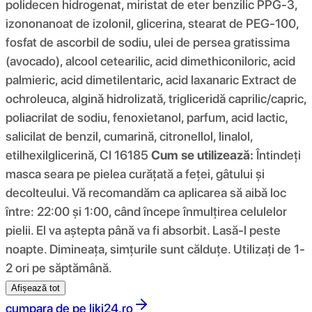
polidecen hidrogenat, miristat de eter benzilic PPG-3,
izononanoat de izolonil, glicerina, stearat de PEG-100,
fosfat de ascorbil de sodiu, ulei de persea gratissima
(avocado), alcool cetearilic, acid dimethiconiloric, acid
palmieric, acid dimetilentaric, acid laxanaric Extract de
ochroleuca, algină hidrolizată, trigliceridă caprilic/capric,
poliacrilat de sodiu, fenoxietanol, parfum, acid lactic,
salicilat de benzil, cumarină, citronellol, linalol,
etilhexilglicerină, CI 16185
Cum se utilizează:
Întindeți
masca seara pe pielea curățată a feței, gâtului și
decolteului. Vă recomandăm ca aplicarea să aibă loc
între: 22:00 și 1:00, când începe înmulțirea celulelor
pielii. El va aștepta până va fi absorbit. Lasă-l peste
noapte. Dimineața, simțurile sunt călduțe. Utilizați de 1-
2 ori pe săptămână.
Afișează tot
cumpara de pe
liki24.ro