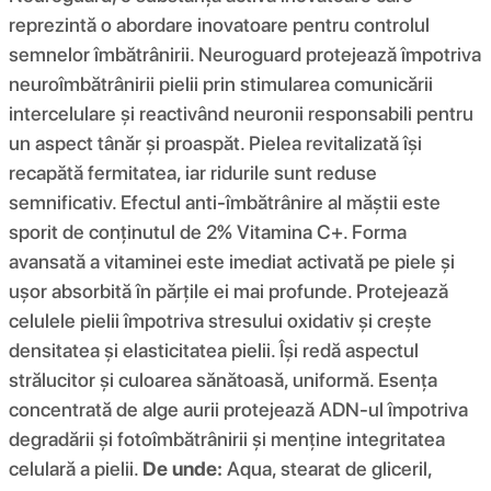
reprezintă o abordare inovatoare pentru controlul
semnelor îmbătrânirii. Neuroguard protejează împotriva
neuroîmbătrânirii pielii prin stimularea comunicării
intercelulare și reactivând neuronii responsabili pentru
un aspect tânăr și proaspăt. Pielea revitalizată își
recapătă fermitatea, iar ridurile sunt reduse
semnificativ. Efectul anti-îmbătrânire al măștii este
sporit de conținutul de 2% Vitamina C+. Forma
avansată a vitaminei este imediat activată pe piele și
ușor absorbită în părțile ei mai profunde. Protejează
celulele pielii împotriva stresului oxidativ și crește
densitatea și elasticitatea pielii. Își redă aspectul
strălucitor și culoarea sănătoasă, uniformă. Esența
concentrată de alge aurii protejează ADN-ul împotriva
degradării și fotoîmbătrânirii și menține integritatea
celulară a pielii.
De unde:
Aqua, stearat de gliceril,