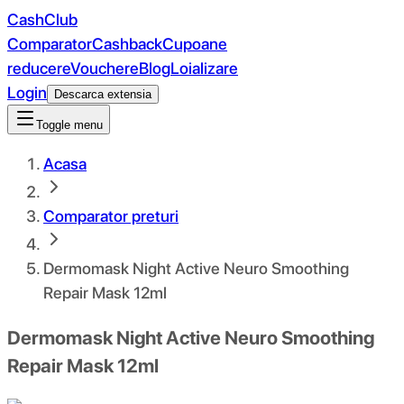
CashClub
Comparator
Cashback
Cupoane
reducere
Vouchere
Blog
Loializare
Login
Descarca extensia
Toggle menu
Acasa
Comparator preturi
Dermomask Night Active Neuro Smoothing
Repair Mask 12ml
Dermomask Night Active Neuro Smoothing
Repair Mask 12ml