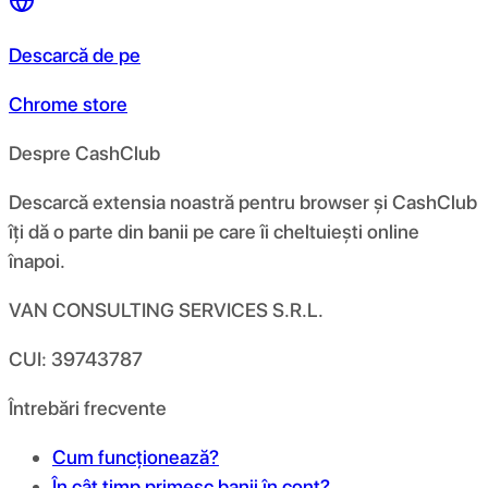
Descarcă de pe
Chrome store
Despre CashClub
Descarcă extensia noastră pentru browser și CashClub
îți dă o parte din banii pe care îi cheltuiești online
înapoi.
VAN CONSULTING SERVICES S.R.L.
CUI: 39743787
Întrebări frecvente
Cum funcționează?
În cât timp primesc banii în cont?