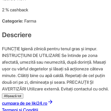
2 %
cashback
Categorie:
Farma
Descriere
FUNCŢIE Igienă zilnică pentru tenul gras și impur.
INSTRUCȚIUNI DE UTILIZARE Se întinde pe zona
afectată, umezită sau neumezită, după dorință. Masați
ușor cu vârful degetelor și lăsați să acționeze câteva
minute. Clătiți bine cu apă caldă. Repetați de cel puțin
două ori pe zi, dimineața și seara. PRECAUȚII ȘI
AVERTIZĂRI Utilizare externă. Evitați contactul cu ochii.
Afișează tot
cumpara de pe
liki24.ro
Termeni si Conditii