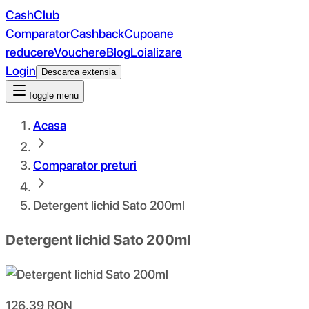
CashClub
Comparator
Cashback
Cupoane
reducere
Vouchere
Blog
Loializare
Login
Descarca extensia
Toggle menu
Acasa
Comparator preturi
Detergent lichid Sato 200ml
Detergent lichid Sato 200ml
126.39
RON