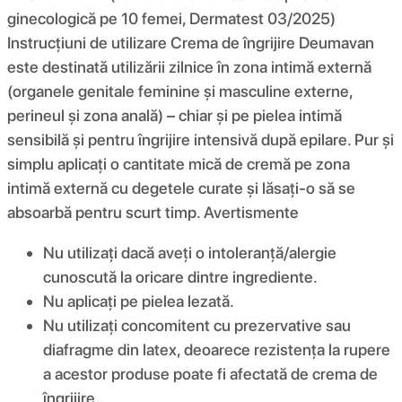
ginecologică pe 10 femei, Dermatest 03/2025)
Instrucțiuni de utilizare Crema de îngrijire Deumavan
este destinată utilizării zilnice în zona intimă externă
(organele genitale feminine și masculine externe,
perineul și zona anală) – chiar și pe pielea intimă
sensibilă și pentru îngrijire intensivă după epilare. Pur și
simplu aplicați o cantitate mică de cremă pe zona
intimă externă cu degetele curate și lăsați-o să se
absoarbă pentru scurt timp. Avertismente
Nu utilizați dacă aveți o intoleranță/alergie
cunoscută la oricare dintre ingrediente.
Nu aplicați pe pielea lezată.
Nu utilizați concomitent cu prezervative sau
diafragme din latex, deoarece rezistența la rupere
a acestor produse poate fi afectată de crema de
îngrijire.