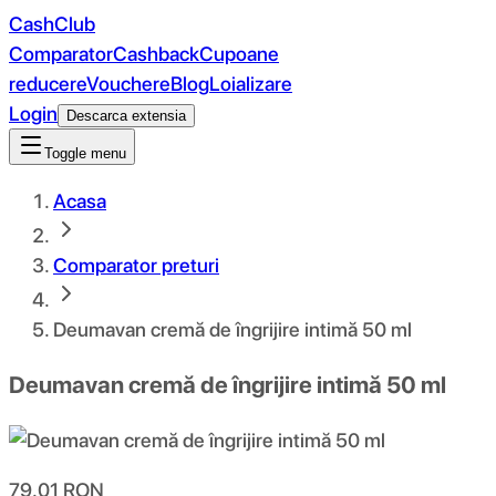
CashClub
Comparator
Cashback
Cupoane
reducere
Vouchere
Blog
Loializare
Login
Descarca extensia
Toggle menu
Acasa
Comparator preturi
Deumavan cremă de îngrijire intimă 50 ml
Deumavan cremă de îngrijire intimă 50 ml
79.01
RON