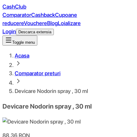
CashClub
Comparator
Cashback
Cupoane
reducere
Vouchere
Blog
Loializare
Login
Descarca extensia
Toggle menu
Acasa
Comparator preturi
Devicare Nodorin spray , 30 ml
Devicare Nodorin spray , 30 ml
88.36
RON