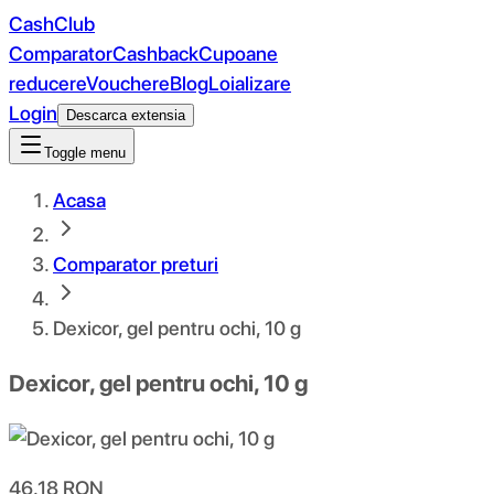
CashClub
Comparator
Cashback
Cupoane
reducere
Vouchere
Blog
Loializare
Login
Descarca extensia
Toggle menu
Acasa
Comparator preturi
Dexicor, gel pentru ochi, 10 g
Dexicor, gel pentru ochi, 10 g
46.18
RON