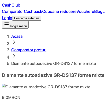
CashClub
Comparator
Cashback
Cupoane reducere
Vouchere
Blog
L
Login
Descarca extensia
Toggle menu
Acasa
Comparator preturi
Diamante autoadezive GR-DS137 forme mixte
Diamante autoadezive GR-DS137 forme mixte
9.09
RON