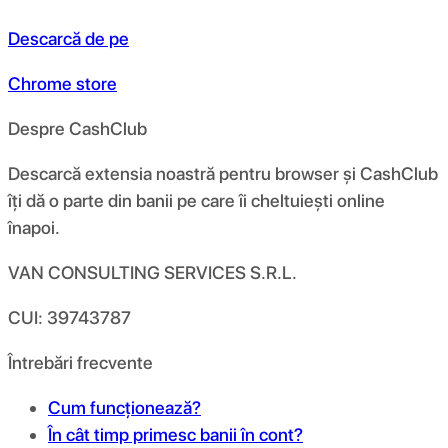
Descarcă de pe
Chrome store
Despre CashClub
Descarcă extensia noastră pentru browser și CashClub
îți dă o parte din banii pe care îi cheltuiești online
înapoi.
VAN CONSULTING SERVICES S.R.L.
CUI: 39743787
Întrebări frecvente
Cum funcționează?
În cât timp primesc banii în cont?