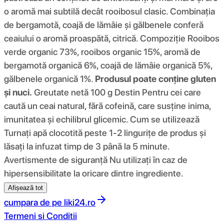
o aromă mai subtilă decât rooibosul clasic. Combinația
de bergamotă, coajă de lămâie și gălbenele conferă
ceaiului o aromă proaspătă, citrică. Compoziţie Rooibos
verde organic 73%, rooibos organic 15%, aromă de
bergamotă organică 6%, coajă de lămâie organică 5%,
gălbenele organică 1%.
Produsul poate conține gluten
și nuci.
Greutate netă 100 g Destin Pentru cei care
caută un ceai natural, fără cofeină, care susține inima,
imunitatea și echilibrul glicemic. Cum se utilizează
Turnați apă clocotită peste 1-2 lingurițe de produs și
lăsați la infuzat timp de 3 până la 5 minute.
Avertismente de siguranță Nu utilizați în caz de
hipersensibilitate la oricare dintre ingrediente.
Afișează tot
cumpara de pe
liki24.ro
Termeni si Conditii