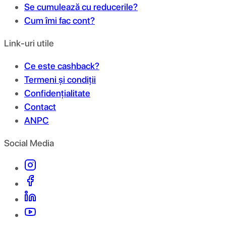
Se cumulează cu reducerile?
Cum îmi fac cont?
Link-uri utile
Ce este cashback?
Termeni și condiții
Confidențialitate
Contact
ANPC
Social Media