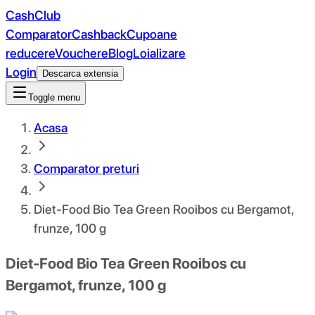
CashClub
Comparator
Cashback
Cupoane
reducere
Vouchere
Blog
Loializare
Login
Descarca extensia
Toggle menu
Acasa
Comparator preturi
Diet-Food Bio Tea Green Rooibos cu Bergamot,
frunze, 100 g
Diet-Food Bio Tea Green Rooibos cu
Bergamot, frunze, 100 g