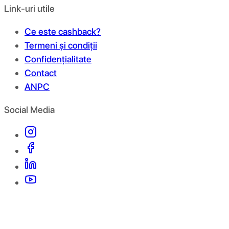
Link-uri utile
Ce este cashback?
Termeni și condiții
Confidențialitate
Contact
ANPC
Social Media