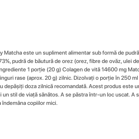
Matcha este un supliment alimentar sub formă de pudră c
3%, pudră de băutură de orez (orez, fibre de ovăz, ulei de
Ingrediente 1 porție (20 g) Colagen de vită 14600 mg Mat
guri rase (aprox. 20 g) zilnic. Dizolvați o porție în 250 m
Nu depășiți doza zilnică recomandată. Acest produs este un 
 un stil de viață sănătos. A se păstra într-un loc uscat. A 
 îndemâna copiilor mici.