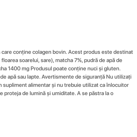
are conține colagen bovin. Acest produs este destinat
 floarea soarelui, sare), matcha 7%, pudră de apă de
cha 1400 mg Produsul poate conține nuci și gluten.
l de apă sau lapte. Avertismente de siguranță Nu utilizați
supliment alimentar și nu trebuie utilizat ca înlocuitor
se proteja de lumină și umiditate. A se păstra la o