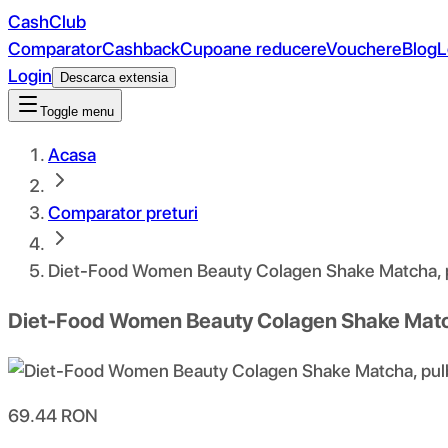
CashClub
Comparator
Cashback
Cupoane reducere
Vouchere
Blog
L
Login
Descarca extensia
Toggle menu
Acasa
Comparator preturi
Diet-Food Women Beauty Colagen Shake Matcha, p
Diet-Food Women Beauty Colagen Shake Match
69.44
RON