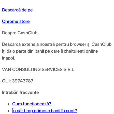
Descarcă de pe
Chrome store
Despre CashClub
Descarcă extensia noastră pentru browser și CashClub
îți dă o parte din banii pe care îi cheltuiești online
înapoi.
VAN CONSULTING SERVICES S.R.L.
CUI: 39743787
Întrebări frecvente
Cum funcționează?
În cât timp primesc banii în cont?