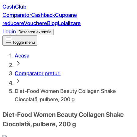
CashClub
Comparator
Cashback
Cupoane
reducere
Vouchere
Blog
Loializare
Login
Descarca extensia
Toggle menu
Acasa
Comparator preturi
Diet-Food Women Beauty Collagen Shake
Ciocolată, pulbere, 200 g
Diet-Food Women Beauty Collagen Shake
Ciocolată, pulbere, 200 g