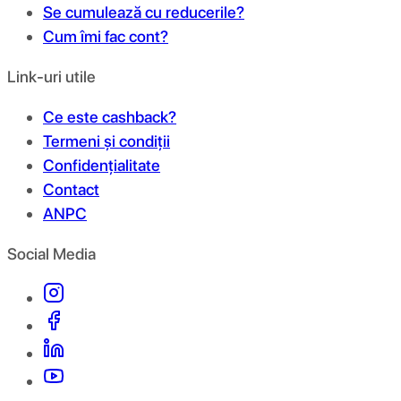
Se cumulează cu reducerile?
Cum îmi fac cont?
Link-uri utile
Ce este cashback?
Termeni și condiții
Confidențialitate
Contact
ANPC
Social Media