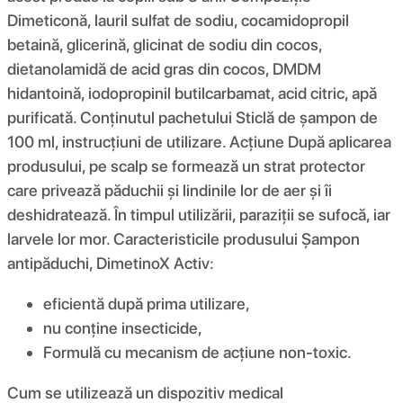
Dimeticonă, lauril sulfat de sodiu, cocamidopropil
betaină, glicerină, glicinat de sodiu din cocos,
dietanolamidă de acid gras din cocos, DMDM ​​​​
hidantoină, iodopropinil butilcarbamat, acid citric, apă
purificată. Conținutul pachetului Sticlă de șampon de
100 ml, instrucțiuni de utilizare. Acţiune După aplicarea
produsului, pe scalp se formează un strat protector
care privează păduchii și lindinile lor de aer și îi
deshidratează. În timpul utilizării, paraziții se sufocă, iar
larvele lor mor. Caracteristicile produsului Șampon
antipăduchi, DimetinoX Activ:
eficientă după prima utilizare,
nu conține insecticide,
Formulă cu mecanism de acțiune non-toxic.
Cum se utilizează un dispozitiv medical