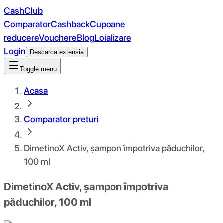
CashClub
Comparator
Cashback
Cupoane
reducere
Vouchere
Blog
Loializare
Login
Descarca extensia
Toggle menu
Acasa
Comparator preturi
DimetinoX Activ, șampon împotriva păduchilor,
100 ml
DimetinoX Activ, șampon împotriva
păduchilor, 100 ml