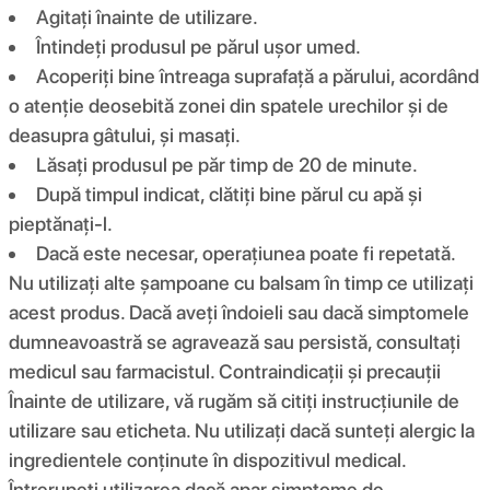
Agitați înainte de utilizare.
Întindeți produsul pe părul ușor umed.
Acoperiți bine întreaga suprafață a părului, acordând
o atenție deosebită zonei din spatele urechilor și de
deasupra gâtului, și masați.
Lăsați produsul pe păr timp de 20 de minute.
După timpul indicat, clătiți bine părul cu apă și
pieptănați-l.
Dacă este necesar, operațiunea poate fi repetată.
Nu utilizați alte șampoane cu balsam în timp ce utilizați
acest produs. Dacă aveți îndoieli sau dacă simptomele
dumneavoastră se agravează sau persistă, consultați
medicul sau farmacistul. Contraindicații și precauții
Înainte de utilizare, vă rugăm să citiți instrucțiunile de
utilizare sau eticheta. Nu utilizați dacă sunteți alergic la
ingredientele conținute în dispozitivul medical.
Întrerupeți utilizarea dacă apar simptome de