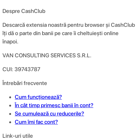
Despre CashClub
Descarcă extensia noastră pentru browser și CashClub
îți dă o parte din banii pe care îi cheltuiești online
înapoi.
VAN CONSULTING SERVICES S.R.L.
CUI: 39743787
Întrebări frecvente
Cum funcționează?
În cât timp primesc banii în cont?
Se cumulează cu reducerile?
Cum îmi fac cont?
Link-uri utile