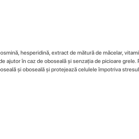
mină, hesperidină, extract de mătură de măcelar, vitamina
 de ajutor în caz de oboseală și senzația de picioare grele.
oseală și oboseală și protejează celulele împotriva stresul