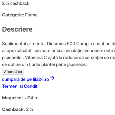
2 %
cashback
Categorie:
Farma
Descriere
Suplimentul alimentar Diosmina 500 Complex conține dios
asupra sănătății picioarelor și a circulației venoase: este
picioarelor. Vitamina C ajută la reducerea senzației de ob
se obține din florile plantei perle japoneze.
Afișează tot
cumpara de pe
liki24.ro
Termeni si Conditii
Magazin:
liki24.ro
Cashback:
2 %