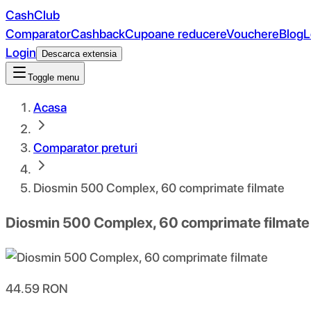
CashClub
Comparator
Cashback
Cupoane reducere
Vouchere
Blog
L
Login
Descarca extensia
Toggle menu
Acasa
Comparator preturi
Diosmin 500 Complex, 60 comprimate filmate
Diosmin 500 Complex, 60 comprimate filmate
44.59
RON