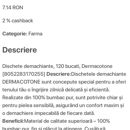
7.14
RON
2 %
cashback
Categorie:
Farma
Descriere
Dischete demachiante, 120 bucati, Dermacotone
[8052283170255]
Descriere:
Dischetele demachiante
DERMACOTONE sunt concepute special pentru a oferi
tenului tău o îngrijire zilnică delicată şi eficientă.
Realizate din 100% bumbac pur, sunt potrivite chiar şi
pentru pielea sensibilă, asigurând un confort maxim şi
o demachiere impecabilă de fiecare dată.
Beneficii:
Material de calitate superioară – 100%
bumbac pur, fin şi plăcut la atingere. Cusătură