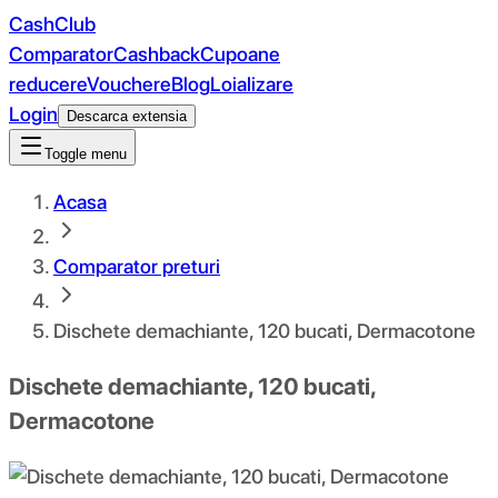
CashClub
Comparator
Cashback
Cupoane
reducere
Vouchere
Blog
Loializare
Login
Descarca extensia
Toggle menu
Acasa
Comparator preturi
Dischete demachiante, 120 bucati, Dermacotone
Dischete demachiante, 120 bucati,
Dermacotone