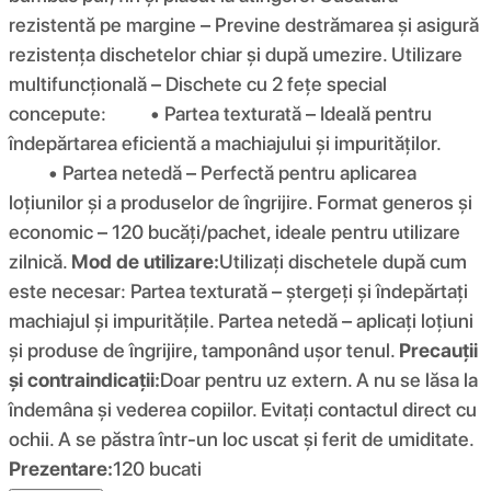
rezistentă pe margine – Previne destrămarea şi asigură
rezistenţa dischetelor chiar şi după umezire. Utilizare
multifuncţională – Dischete cu 2 feţe special
concepute: • Partea texturată – Ideală pentru
îndepărtarea eficientă a machiajului şi impurităţilor.
• Partea netedă – Perfectă pentru aplicarea
loţiunilor şi a produselor de îngrijire. Format generos şi
economic – 120 bucăţi/pachet, ideale pentru utilizare
zilnică.
Mod de utilizare:
Utilizaţi dischetele după cum
este necesar: Partea texturată – ştergeţi şi îndepărtaţi
machiajul şi impurităţile. Partea netedă – aplicaţi loţiuni
şi produse de îngrijire, tamponând uşor tenul.
Precauții
și contraindicații:
Doar pentru uz extern. A nu se lăsa la
îndemâna şi vederea copiilor. Evitaţi contactul direct cu
ochii. A se păstra într-un loc uscat şi ferit de umiditate.
Prezentare:
120 bucati